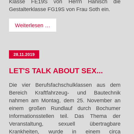
Klasse FE19S von Herrn Hanisch die
Gestalterklasse FG19S von Frau Soth ein.
E-
Weiterlesen …
Technik
meets
Gestaltungstechnik
28.11.2019
–
Roboter
LET'S TALK ABOUT SEX...
auf
dem
Die vier Berufsfachschulklassen aus dem
Vormarsch
Bereich Kraftfahrzeug- und Bautechnik
nahmen am Montag, dem 25. November an
einem großen Rundlauf durch Bochumer
Informationsstellen teil. Das Thema der
Veranstaltung, sexuell übertragbare
Krankheiten, wurde in einem circa