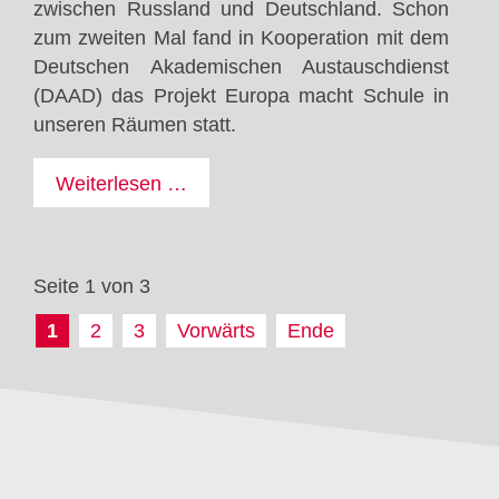
zwischen Russland und Deutschland. Schon
zum zweiten Mal fand in Kooperation mit dem
Deutschen Akademischen Austauschdienst
(DAAD) das Projekt Europa macht Schule in
unseren Räumen statt.
Wir
Weiterlesen …
sind
gar
nicht
Seite 1 von 3
so
verschieden,
1
2
3
Vorwärts
Ende
das
fängt
sogar
beim
Frühstück