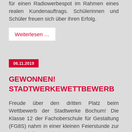
für einen Radiowerbespot im Rahmen eines
realen Kundenauftrags. Schülerinnen und
Schüler freuen sich über ihren Erfolg.
Erdapfel,
Weiterlesen …
mal
was
anderes
06.11.2019
GEWONNEN!
STADTWERKEWETTBEWERB
Freude über den dritten Platz beim
Wettbewerb der Stadtwerke Bochum! Die
Klasse 12 der Fachoberschule für Gestaltung
(FG8S) nahm in einer kleinen Feierstunde zur