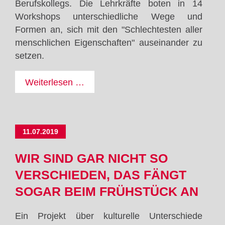
Berufskollegs. Die Lehrkräfte boten in 14
Workshops unterschiedliche Wege und
Formen an, sich mit den "Schlechtesten aller
menschlichen Eigenschaften" auseinander zu
setzen.
Fünf
Weiterlesen …
Tage
-
Sieben
11.07.2019
Todsünden
–
WIR SIND GAR NICHT SO
Die
VERSCHIEDEN, DAS FÄNGT
Projektwoche
SOGAR BEIM FRÜHSTÜCK AN
Ein Projekt über kulturelle Unterschiede