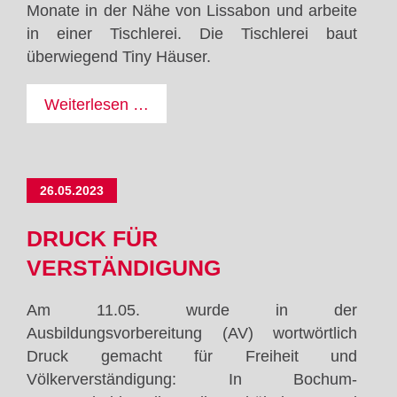
Monate in der Nähe von Lissabon und arbeite
in einer Tischlerei. Die Tischlerei baut
überwiegend Tiny Häuser.
Erasmus+:
Weiterlesen …
Als
Tischler
arbeiten
26.05.2023
in
der
DRUCK FÜR
Nähe
VERSTÄNDIGUNG
von
Lissabon
Am 11.05. wurde in der
Ausbildungsvorbereitung (AV) wortwörtlich
Druck gemacht für Freiheit und
Völkerverständigung: In Bochum-