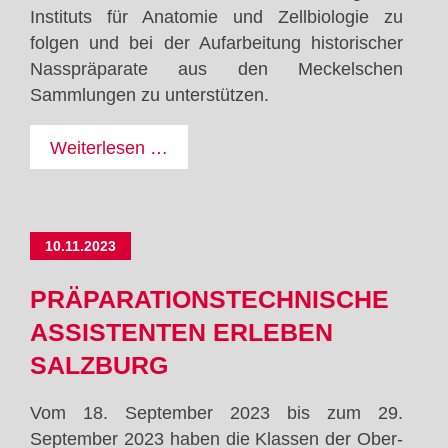
Instituts für Anatomie und Zellbiologie zu
folgen und bei der Aufarbeitung historischer
Nasspräparate aus den Meckelschen
Sammlungen zu unterstützen.
Was
Weiterlesen …
man
mit
200
10.11.2023
Litern
Alkohol
PRÄPARATIONSTECHNISCHE
in
ASSISTENTEN ERLEBEN
einer
Woche
SALZBURG
machen
kann...
Vom 18. September 2023 bis zum 29.
September 2023 haben die Klassen der Ober-