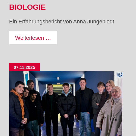
BIOLOGIE
Ein Erfahrungsbericht von Anna Jungeblodt
Mit
Weiterlesen …
Erasmus+
in
Südafrikas
07.11.2025
Arbeitswelt
-
Abteilung
für
Präparationstechnik
Biologie