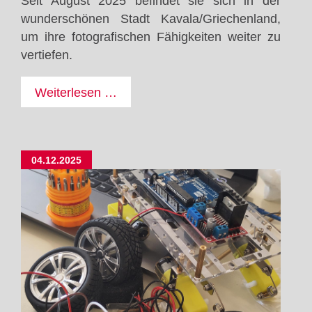
Seit August 2025 befindet sie sich in der
wunderschönen Stadt Kavala/Griechenland,
um ihre fotografischen Fähigkeiten weiter zu
vertiefen.
Mit
Weiterlesen …
Erasmus+
unterwegs
in
04.12.2025
Griechenland