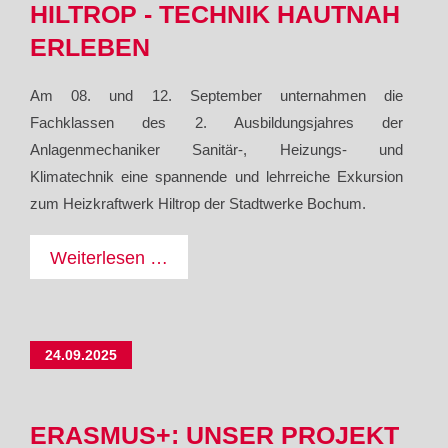
HILTROP - TECHNIK HAUTNAH
ERLEBEN
Am 08. und 12. September unternahmen die
Fachklassen des 2. Ausbildungsjahres der
Anlagenmechaniker Sanitär-, Heizungs- und
Klimatechnik eine spannende und lehrreiche Exkursion
zum Heizkraftwerk Hiltrop der Stadtwerke Bochum.
Exkursion
Weiterlesen …
der
SHK-
Fachklassen
24.09.2025
zum
Heizkraftwerk
Bochum
ERASMUS+: UNSER PROJEKT
Hiltrop