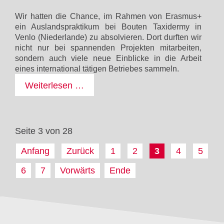
Wir hatten die Chance, im Rahmen von Erasmus+
ein Auslandspraktikum bei Bouten Taxidermy in
Venlo (Niederlande) zu absolvieren. Dort durften wir
nicht nur bei spannenden Projekten mitarbeiten,
sondern auch viele neue Einblicke in die Arbeit
eines international tätigen Betriebes sammeln.
Erfahrungsbericht:
Weiterlesen …
Mit
Erasmus+
unterwegs
Seite 3 von 28
in
Europa
Anfang
Zurück
1
2
3
4
5
6
7
Vorwärts
Ende