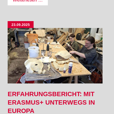
Unser
Projekt
„Ein
23.09.2025
Fossil.
Von
der
Fundstelle
bis
zur
Ausstellung“
ERFAHRUNGSBERICHT: MIT
ERASMUS+ UNTERWEGS IN
EUROPA