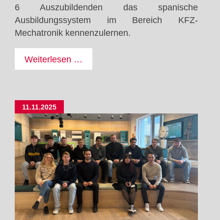
6 Auszubildenden das spanische
Ausbildungssystem im Bereich KFZ-
Mechatronik kennenzulernen.
Mit
Weiterlesen …
Erasmus+
nach
Málaga,
11.11.2025
Spanien!
Bereich
Kraftfahrzeugmechatronik