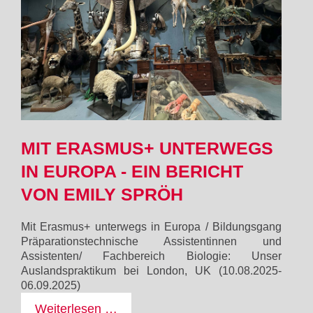
eine
Religion?
MIT ERASMUS+ UNTERWEGS
IN EUROPA - EIN BERICHT
VON EMILY SPRÖH
Mit Erasmus+ unterwegs in Europa / Bildungsgang
Präparationstechnische Assistentinnen und
Assistenten/ Fachbereich Biologie: Unser
Auslandspraktikum bei London, UK (10.08.2025-
06.09.2025)
Mit
Weiterlesen …