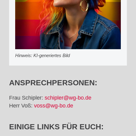
Hinweis: KI-generiertes Bild
ANSPRECHPERSONEN:
Frau Schipler:
schipler@wg-bo.de
Herr Voß:
voss@wg-bo.de
EINIGE LINKS FÜR EUCH: