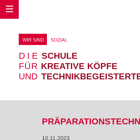
Toggle
WIR SIND
S
O
Z
I
A
L
DIE
SCHULE
FÜR
KREATIVE KÖPFE
UND
TECHNIKBEGEISTERT
PRÄPARATIONSTECHN
10.11.2023