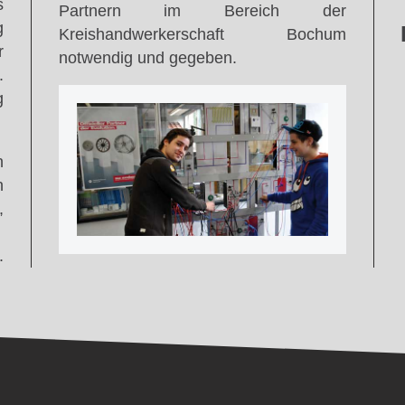
s
Partnern im Bereich der
g
Kreishandwerkerschaft Bochum
r
notwendig und gegeben.
.
g
n
n
,
.