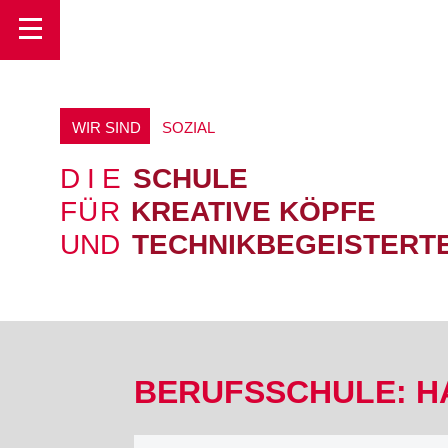
Toggle
WIR SIND
S
O
Z
I
A
L
DIE
SCHULE
FÜR
KREATIVE KÖPFE
UND
TECHNIKBEGEISTERT
BERUFSSCHULE: H