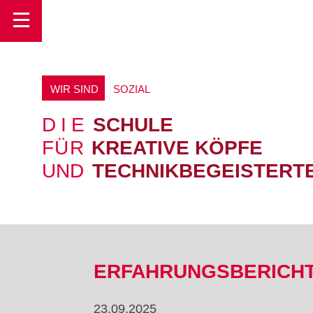
Toggle
O
WIR SIND
R
E
U
L
DIE
SCHULE
FÜR
KREATIVE KÖPFE
UND
TECHNIKBEGEISTERT
ERFAHRUNGSBERICHT
23.09.2025