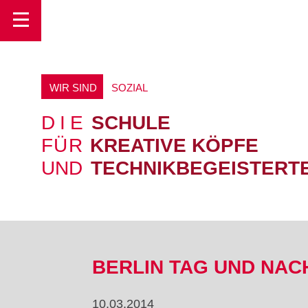
Toggle
WIR SIND
S
O
Z
I
A
L
DIE
SCHULE
FÜR
KREATIVE KÖPFE
UND
TECHNIKBEGEISTERT
BERLIN TAG UND NAC
10.03.2014