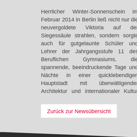
Herrlicher Winter-Sonnenschein i
erlebten. Ein Besuch i
Alex und/oder für eine Besichtigung de
Februar 2014 in Berlin ließ nicht nur di
Reichstagsgebäude, im Jüdische
neuvergoldete Viktoria auf de
Museum, im Pergamon-Museum ode
Siegessäule strahlen, sondern sorgt
der Alten Nationalgalerie, in de
auch für gutgelaunte Schüler un
Hackeschen Höfen und auf de
Lehrer der Jahrgangsstufe 11 de
Kudamm gehörten ebenso zu
Beruflichen Gymnasiums, di
„Pflicht“-Programm wie eine kurzweilig
spannende, beeindruckende Tage un
Stadtrundfahrt mit East Side Galler
Nächte in einer quicklebendige
und Bernauer Straße. Zeitlich
Hauptstadt mit überwältigende
Freiräume nutzten viele Schüle
Architektur und internationaler Kultu
außerdem für eine Höhenfahrt auf de
Zurück zur Newsübersicht